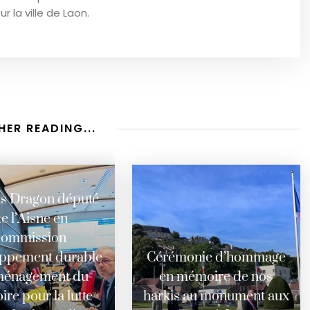
ur la ville de Laon.
HER READING...
as Dragon député
e l’Aisne en
commission
ppement durable
Cérémonie d’hommage
ménagement du
en mémoire de nos
oire pour la lutte
harkis au monument aux