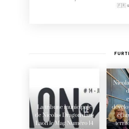
🇫🇷 s
FURT
Nicol
d
La tribune municipale
dévelo
de Nicolas Dragon dans
et a
Laon le Mag Numéro 14
territ