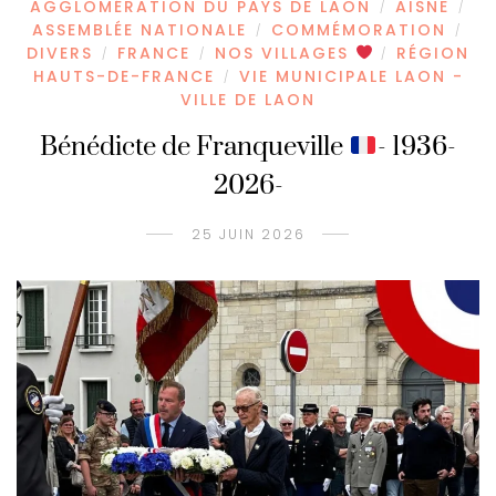
AGGLOMÉRATION DU PAYS DE LAON
AISNE
/
/
ASSEMBLÉE NATIONALE
COMMÉMORATION
/
/
DIVERS
FRANCE
NOS VILLAGES
RÉGION
/
/
/
HAUTS-DE-FRANCE
VIE MUNICIPALE LAON -
/
VILLE DE LAON
Bénédicte de Franqueville
- 1936-
2026-
25 JUIN 2026