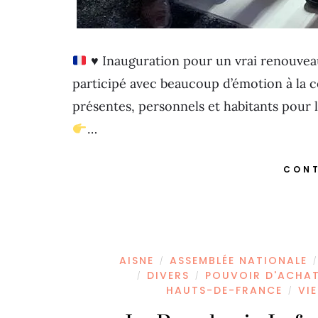
♥️
Inauguration pour un vrai renouveau !
participé avec beaucoup d’émotion à la 
présentes, personnels et habitants pou
…
CONT
AISNE
ASSEMBLÉE NATIONALE
/
/
DIVERS
POUVOIR D'ACHA
/
/
HAUTS-DE-FRANCE
VIE
/