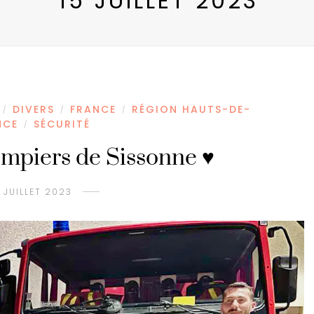
15 JUILLET 2023
DIVERS
FRANCE
RÉGION HAUTS-DE-
/
/
/
NCE
SÉCURITÉ
/
mpiers de Sissonne ♥️
5 JUILLET 2023