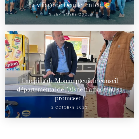
Le village de Deuillet en fête
3 SEPTEMBRE 2023
Camping de Monampteuil, le conseil
départemental de l’Aisne n’a pas tenu sa
promesse !
2 OCTOBRE 2023