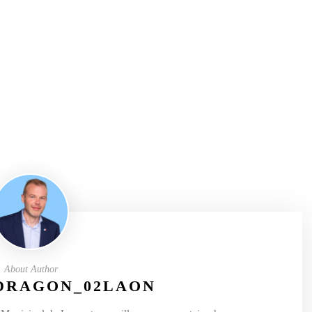
About Author
DRAGON_02LAON