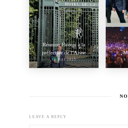
Réunion Florepi à la
préfecture de l’Aisne
Me
16 MAI 2025
6
NO
LEAVE A REPLY