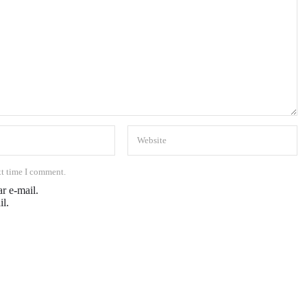
xt time I comment.
r e-mail.
il.