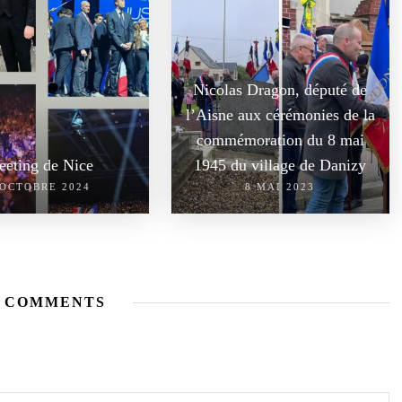
Nicolas Dragon, député de
l’Aisne aux cérémonies de la
commémoration du 8 mai
eting de Nice
1945 du village de Danizy
 OCTOBRE 2024
8 MAI 2023
 COMMENTS