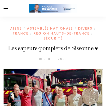
AISNE
ASSEMBLÉE NATIONALE
DIVERS
/
/
/
FRANCE
RÉGION HAUTS-DE-FRANCE
/
/
SÉCURITÉ
Les sapeurs-pompiers de Sissonne ♥️
15 JUILLET 2023