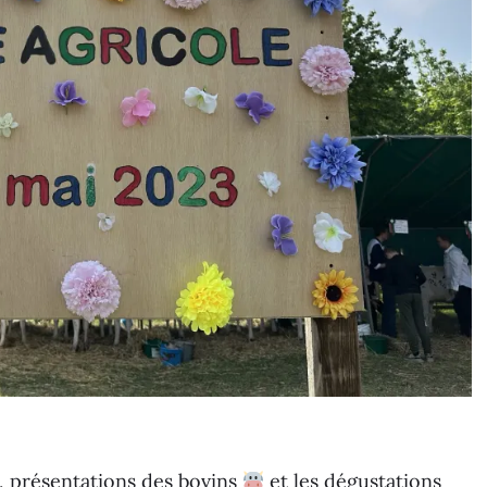
, présentations des bovins
et les dégustations