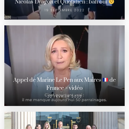
Nicolas Dragon et Quotidien : bah oui
19 SEPTEMBRE 2022
Appel de Marine Le Pen aux Maires
de
France > vidéo
22 FÉVRIER 2022