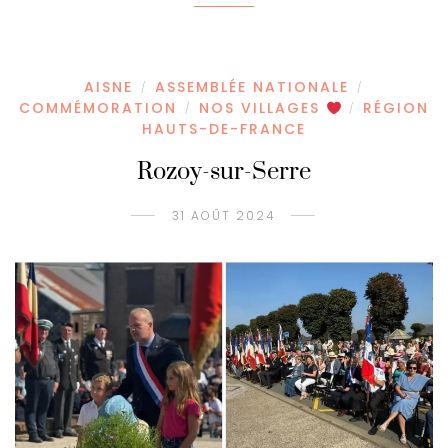
AISNE
ASSEMBLÉE NATIONALE
/
/
COMMÉMORATION
NOS VILLAGES
RÉGION
/
/
HAUTS-DE-FRANCE
Rozoy-sur-Serre
31 AOÛT 2024