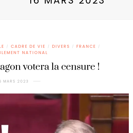
16 MARS 2023
LE
CADRE DE VIE
DIVERS
FRANCE
/
/
/
/
BLEMENT NATIONAL
agon votera la censure !
6 MARS 2023