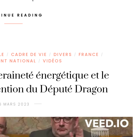
INUE READING
LE
CADRE DE VIE
DIVERS
FRANCE
/
/
/
/
ENT NATIONAL
VIDÉOS
/
eraineté énergétique et le
vention du Député Dragon
6 MARS 2023