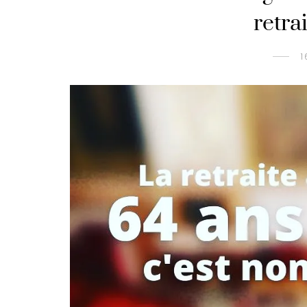
retrai
1