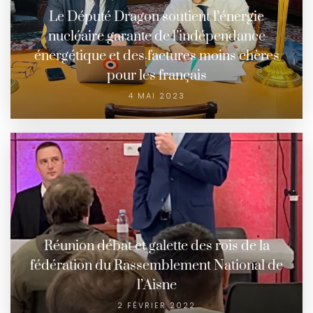
Le Député Dragon soutient l’énergie
nucléaire garante de l’indépendance
énergétique et des factures moins chères
pour les français
4 MAI 2023
Réunion débat et galette des rois de la
fédération du Rassemblement National de
l’Aisne
2 FÉVRIER 2022