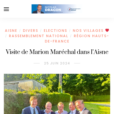
AISNE
DIVERS
ELECTIONS
NOS VILLAGES
/
/
/
RASSEMBLEMENT NATIONAL
RÉGION HAUTS-
/
/
DE-FRANCE
Visite de Marion Maréchal dans l’Aisne
25 JUIN 2024