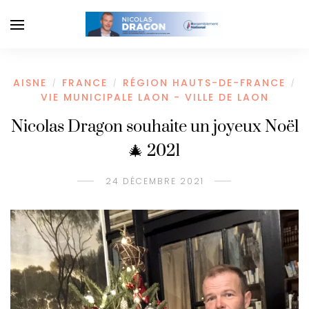
AISNE
FRANCE
RÉGION HAUTS-DE-FRANCE
/
/
/
VIE MUNICIPALE LAON - VILLE DE LAON
Nicolas Dragon souhaite un joyeux Noël
🎄 2021
24 DÉCEMBRE 2021