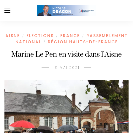
AISNE
ELECTIONS
FRANCE
RASSEMBLEMENT
/
/
/
NATIONAL
RÉGION HAUTS-DE-FRANCE
/
Marine Le Pen en visite dans l’Aisne
15 MAI 2021