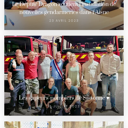
Le Député Dragon soutient l’installation de
nouvelles gendarmeries dans l’Aisne
23 AVRIL 2023
Les sapeurs-pompiers de Sissonne ♥️
15 JUILLET 2023