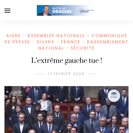
AISNE
ASSEMBLÉE NATIONALE
COMMUNIQUÉ
/
/
DE PRESSE
DIVERS
FRANCE
RASSEMBLEMENT
/
/
/
NATIONAL
SÉCURITÉ
/
L’extrême gauche tue !
17 FÉVRIER 2026