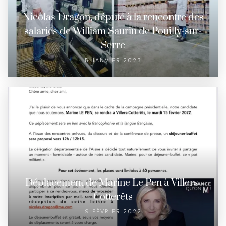
Nicolas Dragon, député à la rencontre des
salariés de William Saurin de Pouilly-sur-
Serre
5 JANVIER 2023
Déplacement de Marine Le Pen à Villers-
Cotterêts
9 FÉVRIER 2022