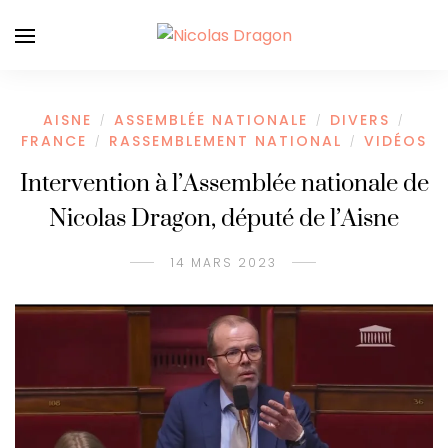
AISNE
ASSEMBLÉE NATIONALE
DIVERS
/
/
/
FRANCE
RASSEMBLEMENT NATIONAL
VIDÉOS
/
/
Intervention à l’Assemblée nationale de
Nicolas Dragon, député de l’Aisne
14 MARS 2023