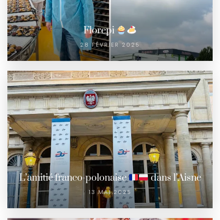
Florepi
28 FÉVRIER 2025
L’amitié franco-polonaise
dans l’Aisne
13 MAI 2025