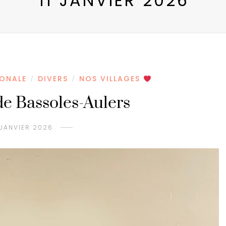
11 JANVIER 2026
IONALE
DIVERS
NOS VILLAGES
/
/
 Bassoles-Aulers
 JANVIER 2026