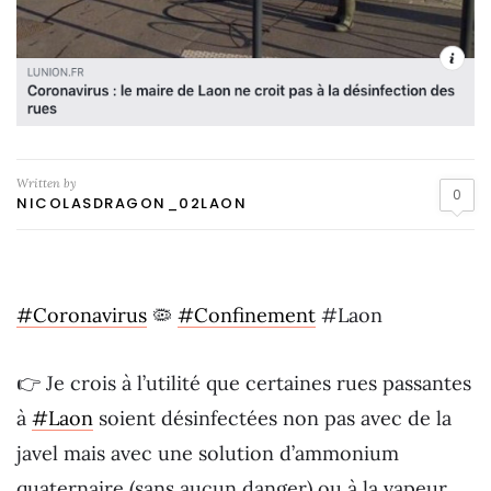
Written by
0
NICOLASDRAGON_02LAON
#Coronavirus
🦠
#Confinement
#Laon
👉 Je crois à l’utilité que certaines rues passantes
à
#Laon
soient désinfectées non pas avec de la
javel mais avec une solution d’ammonium
quaternaire (sans aucun danger) ou à la vapeur