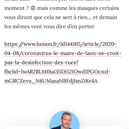
moment ? 😡 mais comme les masques certains
vous diront que cela ne sert à rien… et demain
les mêmes vont vous dire d’en porter
https://www.lunion.fr/id144165/article/2020-
04-08/coronavirus-le-maire-de-laon-ne-croit-
pas-la-desinfection-des-rues?
fbclid=IwAR2RLM0iai35Di52IOwd1PGOcnzl-
mGRCZevu_N6UMazaNBFdjIsnZiKv4A