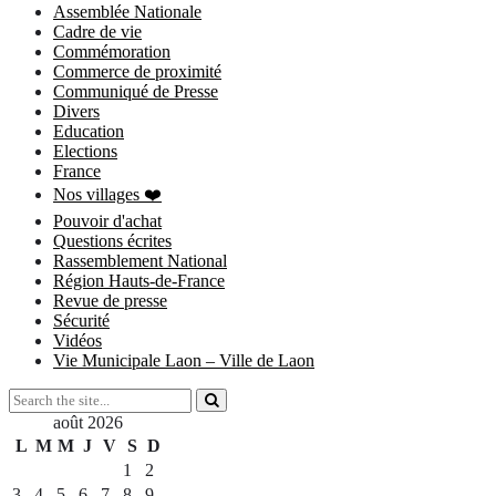
Assemblée Nationale
Cadre de vie
Commémoration
Commerce de proximité
Communiqué de Presse
Divers
Education
Elections
France
Nos villages ❤️
Pouvoir d'achat
Questions écrites
Rassemblement National
Région Hauts-de-France
Revue de presse
Sécurité
Vidéos
Vie Municipale Laon – Ville de Laon
août 2026
L
M
M
J
V
S
D
1
2
3
4
5
6
7
8
9