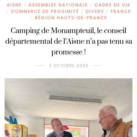
AISNE
ASSEMBLÉE NATIONALE
CADRE DE VIE
/
/
COMMERCE DE PROXIMITÉ
DIVERS
FRANCE
/
/
/
RÉGION HAUTS-DE-FRANCE
/
Camping de Monampteuil, le conseil
départemental de l’Aisne n’a pas tenu sa
promesse !
2 OCTOBRE 2023