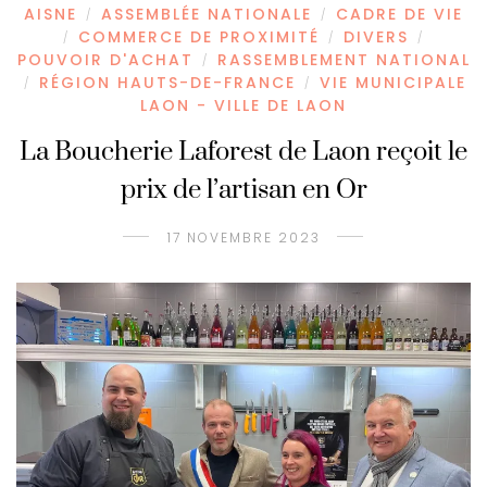
AISNE
ASSEMBLÉE NATIONALE
CADRE DE VIE
/
/
COMMERCE DE PROXIMITÉ
DIVERS
/
/
/
POUVOIR D'ACHAT
RASSEMBLEMENT NATIONAL
/
RÉGION HAUTS-DE-FRANCE
VIE MUNICIPALE
/
/
LAON - VILLE DE LAON
La Boucherie Laforest de Laon reçoit le
prix de l’artisan en Or
17 NOVEMBRE 2023