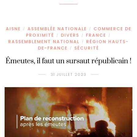
AISNE
ASSEMBLÉE NATIONALE
COMMERCE DE
/
/
PROXIMITÉ
DIVERS
FRANCE
/
/
/
RASSEMBLEMENT NATIONAL
RÉGION HAUTS-
/
DE-FRANCE
SÉCURITÉ
/
Émeutes, il faut un sursaut républicain !
31 JUILLET 2023