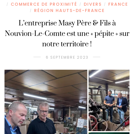
COMMERCE DE PROXIMITÉ
DIVERS
FRANCE
/
/
/
RÉGION HAUTS-DE-FRANCE
/
L’entreprise Masy Père & Fils à
Nouvion-Le-Comte est une « pépite » sur
notre territoire !
6 SEPTEMBRE 2023