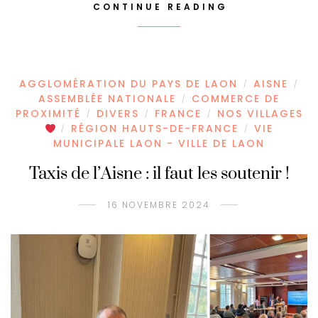
CONTINUE READING
AGGLOMÉRATION DU PAYS DE LAON
AISNE
/
/
ASSEMBLÉE NATIONALE
COMMERCE DE
/
PROXIMITÉ
DIVERS
FRANCE
NOS VILLAGES
/
/
/
RÉGION HAUTS-DE-FRANCE
VIE
/
/
MUNICIPALE LAON - VILLE DE LAON
Taxis de l’Aisne : il faut les soutenir !
16 NOVEMBRE 2024